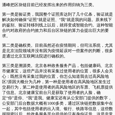
潘峰把区块链目前已经发挥出来的作用归纳为三类。
第一类是验证类，我国整个证照库达到了几十亿条，验证就是
解决如何确保“证照“就是证照、“我“就是我的问题。原来线下
的鉴别、验证转移到线上以后，就得变成智能合约。这种智能
合约对政府的合约效力和后台区块链的算力会提出巨大的要
求。
第二类是确权类。目前虽然还在疫情期间，但司法系统，尤其
是北京法院领域并没有因为疫情延误对一些案件的判断，很多
是通过北京互联网法院进行确权的。
第三类是溯源类。北京各种政务服务产品，包括健康码、北京
市健康宝，这些产品并没有采集过使用者的位置，很多人会关
心：既然没有采集过我的位置，你怎么知道我去过高风险地
区?原因大概分为几种，第一种是使用者在高风险地区发生过
交易行为，第二种是使用者的高风险地区的车票、飞机票提供
了信息。北京健康宝前台只是获取了使用者的人脸，确
定“你”是你、“我”是我。健康宝还有从公安部门提供的数字，
公安部门后台数据大概有1000多类，通过区块链把数据集中在
一起，其中包括使用者的出入境、银行、铁路等信息，这些数
据脱密以后，给政务服务平台提供的只有身份证号，这是非常