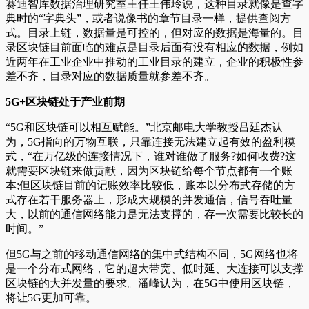
赛迪智库数据治理研究室主任王伟玲说，这种目录就像是查字
典时的“字典头”，或者说像书的章节目录一样，提供查阅方
式。目录上链，数据量是可控的，但对应的数据是海量的。目
录区块链目前面临的难点是目录后面有没有相应的数据，例如
近两年在工业企业中推动的工业目录的建立，企业的积极性参
差不齐，目录对应的数据质量就参差不齐。
5G+区块链处于产业前期
“5G和区块链可以相互赋能。”北京邮电大学教授吕廷杰认
为，5G指向的万物互联，只靠连接无法建立起有效的盈利模
式，“在万亿级的连接情况下，谁对谁做了服务?如何收费?这
就需要区块链来做贡献，因为区块链给每个节点都有一个账
本;但区块链目前的记账效率比较低，账本以分布式存储的方
式存在若干服务器上，形成大规模的并发通信，信号吞吐量
大，以前的通信网络能力是无法支撑的，存一次需要比较长的
时间。”
但5G与之前的移动通信网络的集中式结构不同，5G网络也将
是一个分布式网络，它的超大带宽、低时延、大连接可以支撑
区块链的大并发量的要求。潘峰认为，在5G中使用区块链，
将让5G更加可靠。