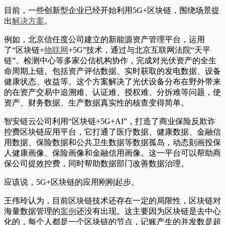
目前，一些创新型企业已经开始利用5G+区块链，围绕场景提
出
解决方案
。
例如，北京信任度公司建立的新能源资产管理平台，运用
了“区块链+
物联网
+5G”技术，通过与北京互联网法院“天平
链”、检测中心等多家公信机构协作，完成对光伏资产的全生
命周期上链。包括资产评估数据、实时获取的发电数据、设备
健康状态、收益等。这个方案解决了光伏设备分布在野外带来
的在资产交易中追溯难、认证难、授权难、分拆难等问题，使
资产、财务数据、生产数据真实性的核查变得简单。
智安链云公司利用“区块链+5G+AI”，打造了商业保险反欺诈
控费区块链应用平台，它打通了医疗数据、健康数据、金融信
用数据、保险数据和公共卫生数据等数据孤岛，动态刻画投保
人健康画像、保险画像和金融信用画像。这一平台可以帮助商
保公司提效控费，同时帮助数据部门改善数据治理。
应该说，5G+区块链的应用刚刚起步。
王伟玲认为，目前区块链技术还存在一定的局限性，区块链对
海量数据管理的
案例
还没有出现。这主要因为区块链是去中心
化的，每个人都是一个区块链的节点，记账产生的并发数是超