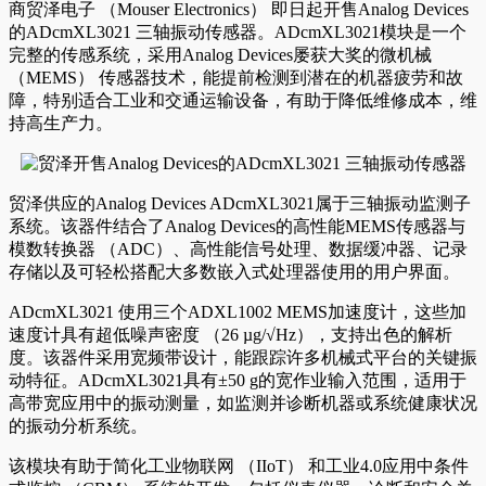
商贸泽电子 （Mouser Electronics） 即日起开售Analog Devices
的ADcmXL3021 三轴振动传感器。ADcmXL3021模块是一个
完整的传感系统，采用Analog Devices屡获大奖的微机械
（MEMS） 传感器技术，能提前检测到潜在的机器疲劳和故
障，特别适合工业和交通运输设备，有助于降低维修成本，维
持高生产力。
贸泽供应的Analog Devices ADcmXL3021属于三轴振动监测子
系统。该器件结合了Analog Devices的高性能MEMS传感器与
模数转换器 （ADC）、高性能信号处理、数据缓冲器、记录
存储以及可轻松搭配大多数嵌入式处理器使用的用户界面。
ADcmXL3021 使用三个ADXL1002 MEMS加速度计，这些加
速度计具有超低噪声密度 （26 µg/√Hz），支持出色的解析
度。该器件采用宽频带设计，能跟踪许多机械式平台的关键振
动特征。ADcmXL3021具有±50 g的宽作业输入范围，适用于
高带宽应用中的振动测量，如监测并诊断机器或系统健康状况
的振动分析系统。
该模块有助于简化工业物联网 （IIoT） 和工业4.0应用中条件