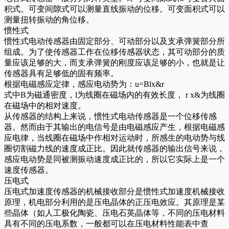
积式。可变间隙式可以测量直线振动的位移。可变面积式可以
测量扭转振动的角位移。
惯性式
惯性式电动传感器由固定部分、可动部分以及支承弹簧部分所
组成。为了使传感器工作在位移传感器状态，其可动部分的质
量应该足够的大，而支承弹簧的刚度应该足够的小，也就是让
传感器具有足够低的固有频率。
根据电磁感应定律，感应电动势为：u=Blx&r
式中B为磁通密度，l为线圈在磁场内的有效长度， r x&为线圈
在磁场中的相对速度。
从传感器的结构上来说，惯性式电动传感器是一个位移传感
器。然而由于其输出的电信号是由电磁感应产生，根据电磁感
应电律，当线圈在磁场中作相对运动时，所感生的电动势与线
圈切割磁力线的速度成正比。因此就传感器的输出信号来说，
感应电动势是同被测振动速度成正比的，所以它实际上是一个
速度传感器。
压电式
压电式加速度传感器的机械接收部分是惯性式加速度机械接收
原理，机电部分利用的是压电晶体的正压电效应。其原理是某
些晶体（如人工极化陶瓷、压电石英晶体等，不同的压电材料
具有不同的压电系数，一般都可以在压电材料性能表中查