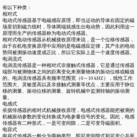
有以下种类：
相对式
电动式传感器基于电磁感应原理，即当运动的导体在固定的磁
场里切割磁力线时，导体两端就感生出电动势，因此利用这一
原理而生产的传感器称为电动式传感器。
相对式电动传感器从机械接收原理来说，是一个位移传感器，
由于在机电变换原理中应用的是电磁感应定律，其产生的电动
势同被测振动速度成正比，所以它实际上是一个速度传感器。
电涡流式
电涡流传感器是一种相对式非接触式传感器，它是通过传感器
端部与被测物体之间的距离变化来测量物体的振动位移或幅值
的。电涡流传感器具有频率范围宽（0～10 kHZ），线性工作
范围大、灵敏度高以及非接触式测量等优点，主要应用于静位
移的测量、振动位移的测量、旋转机械中监测转轴的振动测
量。
电感式
依据传感器的相对式机械接收原理，电感式传感器能把被测的
机械振动参数的变化转换成为电参量信号的变化。因此，电感
传感器有二种形式，一是可变间隙，二是可变导磁面积。
电容式
电容式传感器一般分为两种类型。即可变间隙式和可变公共面