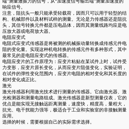
端”测量激振力的信号，从“加速度信号输出端”测量加速度的
响应信号。
注意，阻抗头一般只能承受轻载荷，因而只可以用于轻型的结
构、机械部件以及材料试样的测量。无论是力传感器还是阻抗
头，其信号转换元件都是压电晶体，因而其测量线路均应是电
压放大器或电荷放大器。
电阻应变式
电阻式应变式传感器是将被测的机械振动量转换成传感元件电
阻的变化量。实现这种机电转换的传感元件有多种形式，其中
最常见的是电阻应变式的传感器。
电阻应变片的工作原理为：应变片粘贴在某试件上时，试件受
力变形，应变片原长变化，从而应变片阻值变化，实验证明，
在试件的弹性变化范围内，应变片电阻的相对变化和其长度的
相对变化成正比。
激光
激光传感器利用激光技术进行测量的传感器。它由激光器、激
光检测器和测量电路组成。激光传感器是新型测量仪表，它的
优点是能实现无接触远距离测量，速度快，精度高，量程大，
抗光、电干扰能力强等，极适合于工业和实验室的非接触测量
应用。
选择的时候，需要根据自己的实际需求选择。