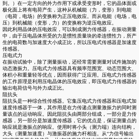
到。）在一定方向的外力作用下或承受变形时，它的晶体面或
极化面上将有电荷产生，这种从机械能（力，变形）到电能
（电荷，电场）的变换称为正压电效应。而从电能（电场，电
压）到机械能（变形，力）的变换称为逆压电效应。
因此利用晶体的压电效应，可以制成测力传感器，在振动测量
中，由于压电晶体所受的力是惯性质量块的牵连惯性力，所产
生的电荷数与加速度大小成正比，所以压电式传感器是加速度
传感器。
压电式力
在振动试验中，除了测量振动，还经常需要测量对试件施加的
动态激振力。压电式力传感器具有频率范围宽、动态范围大、
体积小和重量轻等优点，因而获得广泛应用。压电式力传感器
的工作原理是利用压电晶体的压电效应，即压电式力传感器的
输出电荷信号与外力成正比。
阻抗头
阻抗头是一种综合性传感器。它集压电式力传感器和压电式加
速度传感器于一体，其作用是在力传递点测量激振力的同时测
量该点的运动响应。因此阻抗头由两部分组成，一部分是力传
感器，另一部分是加速度传感器，它的优点是，保证测量点的
响应就是激振点的响应。使用时将小头（测力端）连向结构，
大头（测量加速度）与激振器的施力杆相连。从“力信号输出