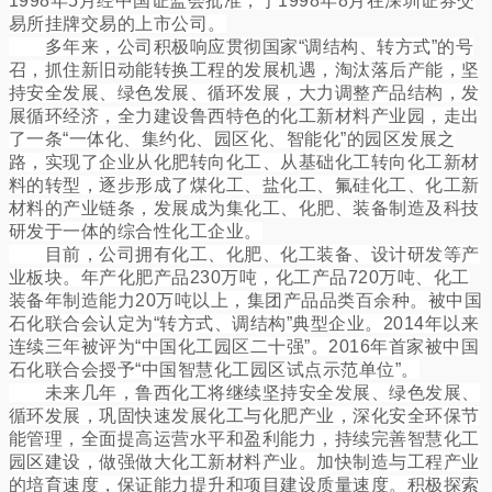
1998年5月经中国证监会批准，于1998年8月在深圳证券交
易所挂牌交易的上市公司。
多年来，公司积极响应贯彻国家“调结构、转方式”的号
召，抓住新旧动能转换工程的发展机遇，淘汰落后产能，坚
持安全发展、绿色发展、循环发展，大力调整产品结构，发
展循环经济，全力建设鲁西特色的化工新材料产业园，走出
了一条“一体化、集约化、园区化、智能化”的园区发展之
路，实现了企业从化肥转向化工、从基础化工转向化工新材
料的转型，逐步形成了煤化工、盐化工、氟硅化工、化工新
材料的产业链条，发展成为集化工、化肥、装备制造及科技
研发于一体的综合性化工企业。
目前，公司拥有化工、化肥、化工装备、设计研发等产
业板块。年产化肥产品230万吨，化工产品720万吨、化工
装备年制造能力20万吨以上，集团产品品类百余种。被中国
石化联合会认定为“转方式、调结构”典型企业。2014年以来
连续三年被评为“中国化工园区二十强”。2016年首家被中国
石化联合会授予“中国智慧化工园区试点示范单位”。
未来几年，鲁西化工将继续坚持安全发展、绿色发展、
循环发展，巩固快速发展化工与化肥产业，深化安全环保节
能管理，全面提高运营水平和盈利能力，持续完善智慧化工
园区建设，做强做大化工新材料产业。加快制造与工程产业
的培育速度，保证能力提升和项目建设质量速度。积极探索