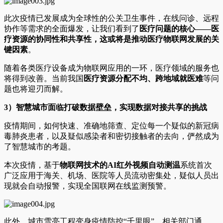
此次疫情已发展成为全球性的公关卫生事件，在线问诊、远程
协作等需求的全面爆发，让我们看到了
医疗问题的核心——医
疗资源的协同性和共享性，这或将是推动医疗物联网发展的关
键因素
。
随着各类医疗设备成为物联网应用的一环，医疗领域的服务也
将得到改善。当前我国
医疗资源分配不均、跨地域就医难
等问
题也将迎刃而解。
3
）智慧城市面临打破数据壁垒，实现数据对接共享的挑战
疫情期间，如何快速、准确地筛查、定位每一个疑似的新冠病
毒肺炎患者，以及疑似感染者和密切接触者的去向，俨然成为
了智慧城市的考题。
本次疫情，基于
物联网技术的AI红外视频自动测温
系统首次
广泛应用于海关、机场、医院等人员流动密集处，疑似人员出
现就会自动报警，实现全国联网在线监测预警。
此外，城市雪亮工程变身疫情防控“千里眼”。相关部门通