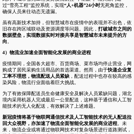
过“雪亮工程”监控系统，实现
“人+机器”24小时
无死角监控，
确保人员来往动态无遗漏。
虽有高新技术加持，但智慧城市在疫情中的表现并不出色，依
旧存在跨区域联动及资源调度等问题。因此，
打破城市之间的
数据壁垒，实现数据实时对接共享是智慧城市未来提升的方
向
。
4
）物流业加速全面智能化发展的商业进程
疫情期间，全国各大超市、百货商场、菜市场均停止营业，网
购成了居民采购生活用品的首选渠道。然而，由于
快递企业复
工率不理想，物流配送人员紧缺
，配送过程中也存在较高的感
染风险，物流行业面临着巨大挑战。
为了有效保障配送员生命健康安全及解决人员紧缺问题，湖北
境内采用机器人完成最后一公里配送，这种基于通信和人工智
能技术的无人化配送，有效解决了上述难题。
新冠疫情将基于物联网通信技术及人工智能技术的无人配送拉
回大众视野，亦加速了物流全面智能化发展的商业进程
。未
来，物流企业或将通过物联网技术对复杂场景进行道路测试，