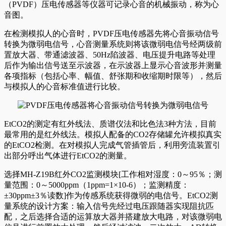
（PVDF）压电传感器等仪器可记录心音的机械振动，称为心
音图。
在检测模拟人的心音时，PVDF压电传感器先将心音振动信号
转换为微弱电信号，心音测量系统则将该微弱电信号经两级前
置放大器、带通滤波器、50Hz陷波器、电压提升电路等处理
后作为输出信号送至示波器，在示波器上显示心音波形并测量
各项指标（包括心率、幅值、舒张期和收缩期时限等），然后
与模拟人的心音标准值进行比较。
EtCO2的测定有红外线法、质谱仪法和比色法3种方法，目前
最常用的是红外线法。模拟人配备的CO2存储罐允许模拟真实
的EtCO2检测。在对模拟人完成气管插管后，利用旁流装置引
出部分呼出气体进行EtCO2的测量。
选择MH-Z19B红外CO2监测模块[工作相对湿度：0～95％；测
量范围：0～5000ppm（1ppm=1×10-6）；监测精度：
±30ppm±3％读数]作为传感系统获得微弱的电信号。EtCO2测
量系统的设计方案：输入信号先经过电压跟随器实现阻抗匹
配，之后选择合适的运算放大器并搭建放大电路，对该微弱电