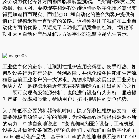
及劳动力优化等各方面都面临着转型挑战。 “疫情的爆发让大
数据、物联网、虚拟现实和远程运维这样的数字化技术需求变
得更加迫切而现实。而通过IOT和自动化的整合为客户提供价
值正是魏德米勒一直坚持的策略。这样即利用了我们在工业自
动化方面的优势，又避免了自动化产品竞争的红海。”魏德米
勒亚太区自动化产品及解决方案事业部总监卓越先生表示。
工业数字化的进步，让预测性维护应用变得更加炙手可热。如
何对设备行为进行分析、预测故障，并优化设备性能和生产流
程是当前工业客户的一大诉求。魏德米勒此次展出的工业分析
解决方案，是魏德米勒近年来在智能制造方面推出的匠心之作
——既可实现高级能源分析，也能进行设备行为分析，显著提
升产能、效率和质量，帮助用户开拓可持续性的竞争优势。
为了降低不必要的机器停机时间，除了预测性维护做支持，还
需要硬核电源解决方案的加持，为设备高效运转提供源源不断
的动力。卓越自豪地说道：“疫情期间为医疗设备，工程机械
设备以及物流设备保驾护航的功臣们，如我们面向数字化的u-
mation自动化产品线，基于IO-Link的高性能电源系统PROTOP