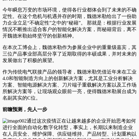
今年瞬息万变的市场环境，使得各行业都体会到了未来的不确
定性。在这个危机与机遇并存的时期，魏德米勒给出了一份助
力企业立足“不确定性”之中的“秘籍”。 那就是：根据行业发展
情况不断推出适合客户的智能化解决方案，而秘籍背后，离不
开魏德米勒始终坚守的创新精神。
在本次工博会上，魏德米勒作为参展企业中的重量级嘉宾，其
三位产品事业部高层分享了近期取得的丰硕成果，并对未来的
发展做出了积极的展望。
作为传统电气联接产品的领导者，魏德米勒凭借近年来在工业
4.0和智能制造方向上的创新解决方案，尤其是工业分析解决
方案、智能电源解决方案、刀片端子重载解决方案以及工作场
所解决方案等，让现场观众眼前一亮，使得魏德米勒展台成为
名副其实的C位。
前瞻预测，先人一步
通过这次疫情正在让越来越多的企业开始思考如何
进行全面的自动化/数字化转型，事实上，长期以来制造企业
在人员安全、维护保障、供应链维持、产品转型、计划重构以