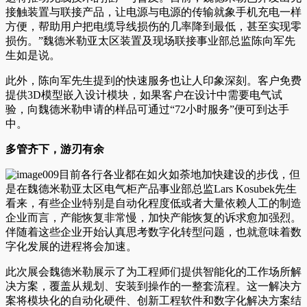
接触装置与联接产品，让电源与电源的传输就象手机充电一样
方便，帮助用户把电缆导线损伤的几率降到最低，甚至实现零
损伤。”魏德米勒亚太区装置及现场联接事业部总监陈向军先
生如是说。
此外，陈向军先生提到的快速服务也让人印象深刻。客户免费
提供3D模型嵌入设计模块，如果客户在设计中需要电气试
验，向魏德米勒申请的样品可通过“72小时服务”便可到达手
中。
多管齐下，游刃有余
目前各行各业都在如火如荼地加快建设的步伐，但
是在魏德米勒亚太区电气柜产品事业部总监Lars Kosubek先生
看来，有些企业特别是自动化程度低或者大量依赖人工的制造
企业而言，产能恢复非常慢，加快产能恢复的诉求愈加强烈。
伴随着这些企业开始认真思考数字化转型问题，也就意味着数
字化发展的进程将会加速。
此次展会魏德米勒展示了为工程师们提供智能化的工作场所解
决方案，覆盖从规划、安装到操作的一整套流程。这一解决方
案将模块化的自动化硬件、创新工程软件和数字化解决方案结