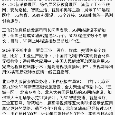
外，5G新消费展区、综合展区及教育展区，涵盖了工业互联
网、安防巡检、智慧生活、智慧冬奥等主题，展示了5G远程
医疗、5G教育、5G红外测温、5G全连接、5G咖啡机等一系列
创新服务。
工信部信息通信发展司司长闻库表示，5G网络建设不断加
快，全国已建成5G基站超过48万个。5G终端连接数不断增
长，目前，5G网上终端连接数已超过1个亿。
5G应用不断丰富，覆盖工业、医疗、媒体、交通等多个领
域。比如，工业生产应用中，中国商飞利用5G实现复合材料
无损检测；远程手术应用中，中国人民解放军总医院利用5G
完成远程操控脑部手术；超高清视频直播应用中，央视网等利
用5G实现新冠肺炎疫情一线云直播等。
北京作为服贸会的举办地，正在积极布局5G。目前，北京正
努力加快5G等新型基础设施建设，全力聚焦城市副中心、“三
城一区”、北京冬奥会、北京大兴国际机场的5G网络建设。加
强重大应用场景示范组织设计，为5G智慧交通、智慧医疗、
工业互联网、智慧城市、超高清视频等五大典型场景示范应用
奠定更好的网络。截至今年7月底，北京5G基站已经超过2.4万
个，用户超过300万，计划年底累计超过3万个，实现五环内和