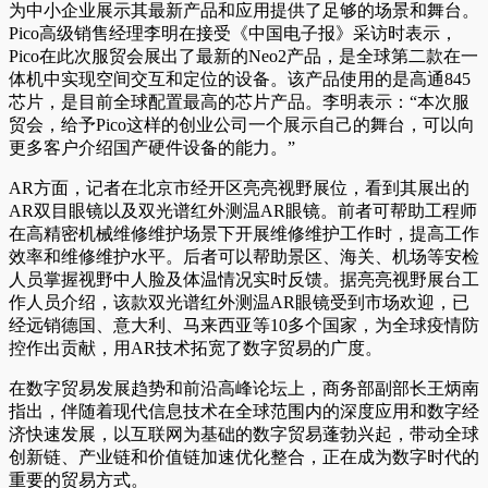
为中小企业展示其最新产品和应用提供了足够的场景和舞台。
Pico高级销售经理李明在接受《中国电子报》采访时表示，
Pico在此次服贸会展出了最新的Neo2产品，是全球第二款在一
体机中实现空间交互和定位的设备。该产品使用的是高通845
芯片，是目前全球配置最高的芯片产品。李明表示：“本次服
贸会，给予Pico这样的创业公司一个展示自己的舞台，可以向
更多客户介绍国产硬件设备的能力。”
AR方面，记者在北京市经开区亮亮视野展位，看到其展出的
AR双目眼镜以及双光谱红外测温AR眼镜。前者可帮助工程师
在高精密机械维修维护场景下开展维修维护工作时，提高工作
效率和维修维护水平。后者可以帮助景区、海关、机场等安检
人员掌握视野中人脸及体温情况实时反馈。据亮亮视野展台工
作人员介绍，该款双光谱红外测温AR眼镜受到市场欢迎，已
经远销德国、意大利、马来西亚等10多个国家，为全球疫情防
控作出贡献，用AR技术拓宽了数字贸易的广度。
在数字贸易发展趋势和前沿高峰论坛上，商务部副部长王炳南
指出，伴随着现代信息技术在全球范围内的深度应用和数字经
济快速发展，以互联网为基础的数字贸易蓬勃兴起，带动全球
创新链、产业链和价值链加速优化整合，正在成为数字时代的
重要的贸易方式。