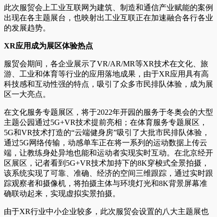
此次服贸会上工业互联网为建筑、制造和通信产业赋能的案例
出现在各主题展台，也映射出工业互联正在加速融合各行各业
的发展趋势。
XR应用成为展区体验热点
服贸会期间，各企业展示了VR/AR/MR等XR技术在文化、旅
游、工业和体育等行业的应用落地成果，由于XR应用具有高
科技感和互动性强的特点，吸引了众多市民排队体验，成为展
区一大亮点。
在文化服务专题展区，将于2022年开园的服务于冬奥会的大型
主题公园通过5G+VR技术提前亮相；在体育服务专题展区，
5G和VR技术打造的“云端健身房”吸引了大批市民排队体验，
通过5G网络传输，动感单车正在将一系列的运动数据上传云
端，让教练身处异地也能和运动者实现实时互动。在北京经开
区展区，记者看到5G+VR技术加持下的8K穿梭式全景拍摄，
该系统实现了可靠、准确、经济的空间三维跟踪，通过实时跟
踪观察者和摄像机，将拍摄主体与环境灯光和8K背景屏幕准
确联动起来，实现虚拟实景拍摄。
由于XR行业中小企业较多，此次服贸会设置的八大主题展也