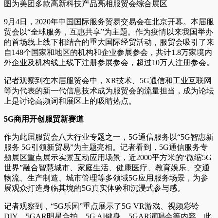
图为美团多款高新科技产品亮相服贸会综合展区
9月4日，2020年中国国际服务贸易交易会在北京开幕。本届服
贸会以“全球服务，互惠共享”为主题。作为疫情以来我国举办
的首场线上线下相结合的重大国际经贸活动，服贸会吸引了来
自148个国家和地区的机构和企业参展参会，共计1.8万家境内
外企业及机构线上线下注册参展参会，超过10万人注册参会。
记者观察到在本届服贸会中，XR技术、5G通信和工业互联网
等为代表的新一代信息技术成为服贸会的流量担当，成为论坛
上是讨论高频词和展区上的吸睛热点。
5G商用开创服贸新赛道
作为此届服贸会八大行业专题之一，5G通信服务以“5G智惠新
服务 5G引领新贸易”为主题亮相。记者看到，5G通信服务专
题展区重点展示实景互动应用场景，近2000平方米的“微缩5G
世界”融合智慧城市、家庭生活、健康医疗、教育娱乐、交通
物流、生产制造、城市管理等多领域5G应用服务场景，为参
展观众打造身临其境的5G真实体验和沉浸式参与感。
记者观察到，“5G乐园”重点展示了5G VR游戏、视频彩铃
DIY、5GAR明星合拍、5G AI健身、5GAR演唱会等内容。此