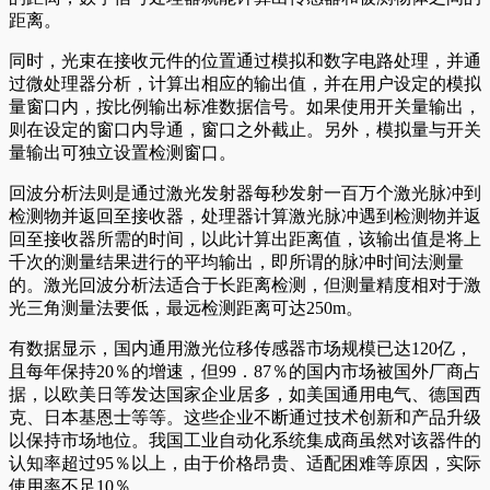
距离。
同时，光束在接收元件的位置通过模拟和数字电路处理，并通
过微处理器分析，计算出相应的输出值，并在用户设定的模拟
量窗口内，按比例输出标准数据信号。如果使用开关量输出，
则在设定的窗口内导通，窗口之外截止。另外，模拟量与开关
量输出可独立设置检测窗口。
回波分析法则是通过激光发射器每秒发射一百万个激光脉冲到
检测物并返回至接收器，处理器计算激光脉冲遇到检测物并返
回至接收器所需的时间，以此计算出距离值，该输出值是将上
千次的测量结果进行的平均输出，即所谓的脉冲时间法测量
的。激光回波分析法适合于长距离检测，但测量精度相对于激
光三角测量法要低，最远检测距离可达250m。
有数据显示，国内通用激光位移传感器市场规模已达120亿，
且每年保持20％的增速，但99．87％的国内市场被国外厂商占
据，以欧美日等发达国家企业居多，如美国通用电气、德国西
克、日本基恩士等等。这些企业不断通过技术创新和产品升级
以保持市场地位。我国工业自动化系统集成商虽然对该器件的
认知率超过95％以上，由于价格昂贵、适配困难等原因，实际
使用率不足10％。