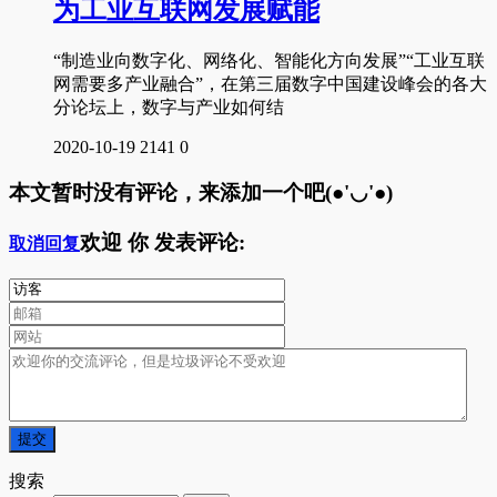
为工业互联网发展赋能
“制造业向数字化、网络化、智能化方向发展”“工业互联
网需要多产业融合”，在第三届数字中国建设峰会的各大
分论坛上，数字与产业如何结
2020-10-19
2141
0
本文暂时没有评论，来添加一个吧(●'◡'●)
欢迎
你
发表评论:
取消回复
搜索