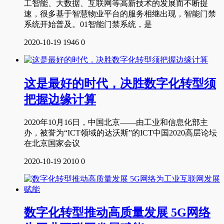
工智能、大数据、互联网等高新技术的发展而不断提
速，很多基于智慧物业平台的服务相继出现，智能门禁
系统开始普及。01智能门禁系统，是
2020-10-19
1946
0
这是最好的时代，决胜数字化转型须
把握边缘计算
2020年10月16日，中国北京——由工业和信息化部主
办，被誉为“ICT领域的达沃斯”的ICT中国2020高层论坛
在北京国家会议
2020-10-19
2010
0
数字化转型推动高质量发展 5G网络