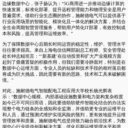
边缘数据中心，张子扬认为：“5G商用进一步推动边缘计算的
快速发展，标准化部署、提升远程管理能力和物理安全是用户
普遍需求。借助行业生态圈的协作，施耐德电气可以提供基于
行业应用场景的智能化、模块化且一体化的解决方案，并结合
全生命周期智慧管理服务，帮助用户简化IT部署，有效控制成
本和风险，提高管理和运维效率。”
为了保障数据中心后期长时间运营的稳定性，维护、管理水平
往往要求很高。来自上海电信信网部副总工程师、安全管理处
处长钟志鲲坦言：“‘新基建’在拉动投资和扩大产业规模方面
起到了毋庸置疑的积极作用，但我们需要冷静面对，特别是在
数据中心运维方面，专业人员的短缺和技术手段的相对落后都
将成为巨大挑战，因此需要有新的思路、技术和工具来破解困
境。”
对此，施耐德电气智能配电工程应用大学校长杨光辉表
示：“数据中心规模、内部基础设施数量和电力架构复杂程度
如今已不可同日而语，因此要借助软硬件智能化结合的办法实
现整个电力链条的全感知和全监测，并借助更专业的运维平台
和人员，通过预测式维护实现风险的预判，更有效地提升运维
管理效率和质量。施耐德电气也坚持致力融合前沿技术，为数
据中心行业提供创新解决方案，优化后期运维管理水平和质