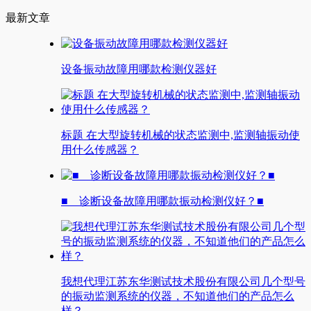
最新文章
设备振动故障用哪款检测仪器好
标题 在大型旋转机械的状态监测中,监测轴振动使
用什么传感器？
■ 诊断设备故障用哪款振动检测仪好？■
我想代理江苏东华测试技术股份有限公司几个型号
的振动监测系统的仪器，不知道他们的产品怎么
样？