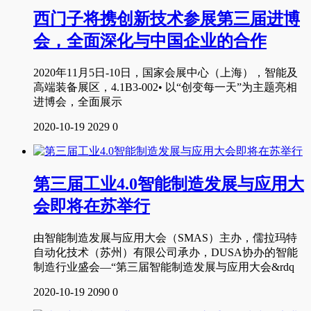
西门子将携创新技术参展第三届进博
会，全面深化与中国企业的合作
2020年11月5日-10日，国家会展中心（上海），智能及
高端装备展区，4.1B3-002• 以“创变每一天”为主题亮相
进博会，全面展示
2020-10-19
2029
0
第三届工业4.0智能制造发展与应用大
会即将在苏举行
由智能制造发展与应用大会（SMAS）主办，儒拉玛特
自动化技术（苏州）有限公司承办，DUSA协办的智能
制造行业盛会—“第三届智能制造发展与应用大会&rdq
2020-10-19
2090
0