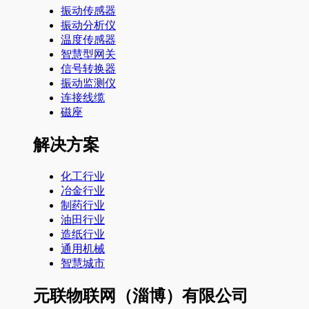
振动传感器
振动分析仪
温度传感器
智慧型网关
信号转换器
振动监测仪
连接线缆
磁座
解决方案
化工行业
冶金行业
制药行业
油田行业
造纸行业
通用机械
智慧城市
元联物联网（淄博）有限公司